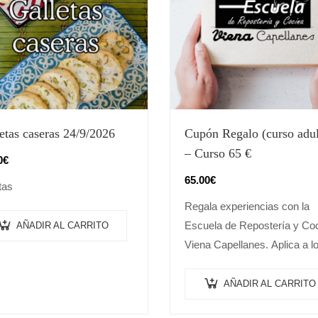
etas caseras 24/9/2026
Cupón Regalo (curso adul
– Curso 65 €
0
€
65.00
€
tas
Regala experiencias con la
Escuela de Repostería y Co
AÑADIR AL CARRITO
Viena Capellanes. Aplica a l
cursos publicados en nuestr
web (excluido el formato
AÑADIR AL CARRITO
Masterclass). No necesaria