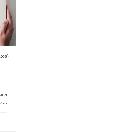
tos)
cina
os
a