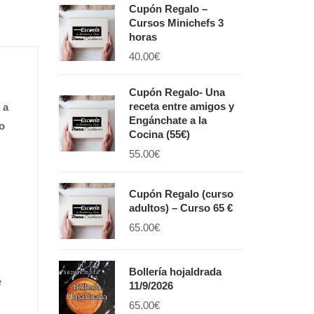
Cupón Regalo –
Cursos Minichefs 3
horas
40.00
€
Cupón Regalo- Una
receta entre amigos y
 a
Engánchate a la
 o
Cocina (55€)
55.00
€
Cupón Regalo (curso
adultos) – Curso 65 €
65.00
€
Bollería hojaldrada
e
11/9/2026
65.00
€