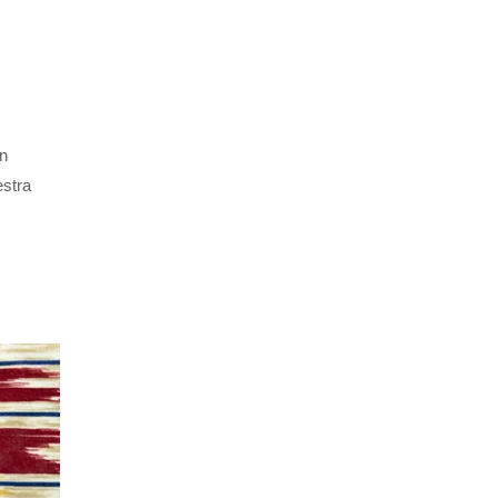
ón
estra