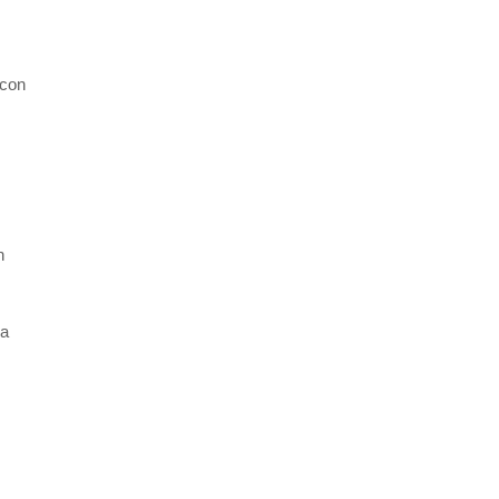
 con
n
na