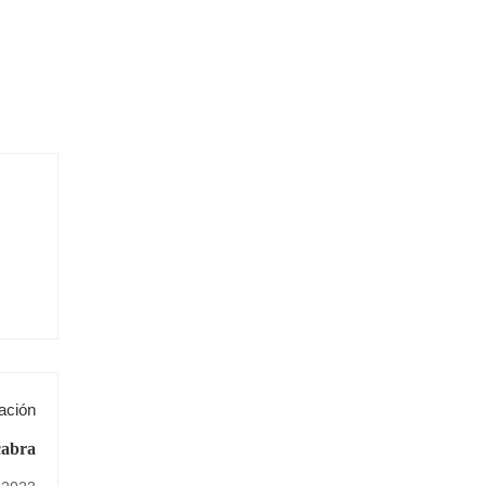
ación
cabra