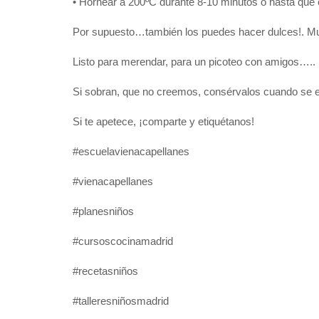
• Hornear a 200ºC durante 8-10 minutos o hasta que 
Por supuesto…también los puedes hacer dulces!. Mu
Listo para merendar, para un picoteo con amigos…..
Si sobran, que no creemos, consérvalos cuando se en
Si te apetece, ¡comparte y etiquétanos!
#escuelavienacapellanes
#vienacapellanes
#planesniños
#cursoscocinamadrid
#recetasniños
#talleresniñosmadrid