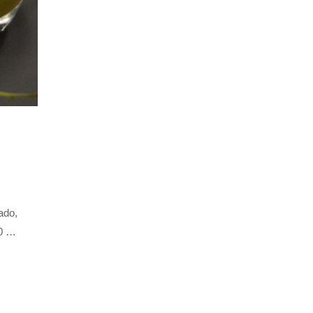
ado,
50 …